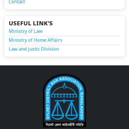
Contact
USEFUL LINK'S
Ministry of Law
Ministry of Home Affairs
Law and Justic Division