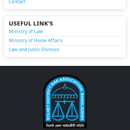
Contact
USEFUL LINK'S
Ministry of Law
Ministry of Home Affairs
Law and Justic Division