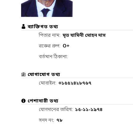
ব্যাক্তিগত তথ্য
পিতার নাম:
মৃত যামিনী মোহন দাস
রক্তের গ্রুপ:
O+
বর্তমান ঠিকানা:
যোগাযোগ তথ্য
মোবাইল:
০১৫৫২৪২৮৭৬৭
পেশাদারী তথ্য
যোগদানের তারিখ:
১৫-১১-১৯৭৪
সনদ নং:
৭৮