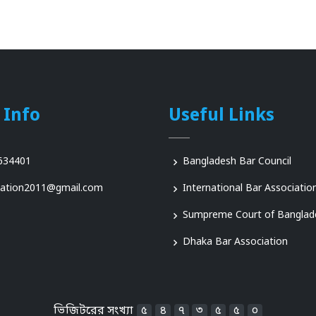
 Info
Useful Links
634401
Bangladesh Bar Council
iation2011@gmail.com
International Bar Associatio
Sumpreme Court of Banglad
Dhaka Bar Association
ভিজিটরের সংখ্যা
৫
৪
৭
৩
৫
৫
০