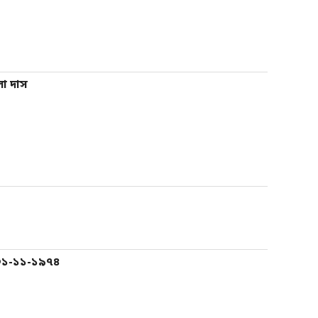
লা দাস
০১-১১-১৯৭৪