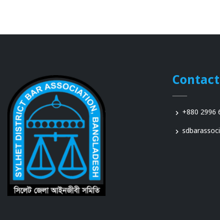
Contact
+880 2996 
sdbarassoc