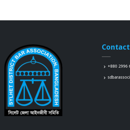
Contact
+880 2996 
sdbarassoc