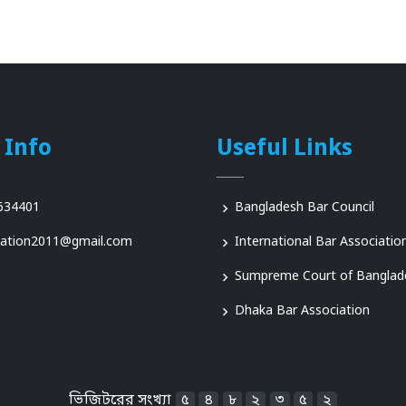
 Info
Useful Links
634401
Bangladesh Bar Council
iation2011@gmail.com
International Bar Associatio
Sumpreme Court of Banglad
Dhaka Bar Association
ভিজিটরের সংখ্যা
৫
৪
৮
২
৩
৫
২