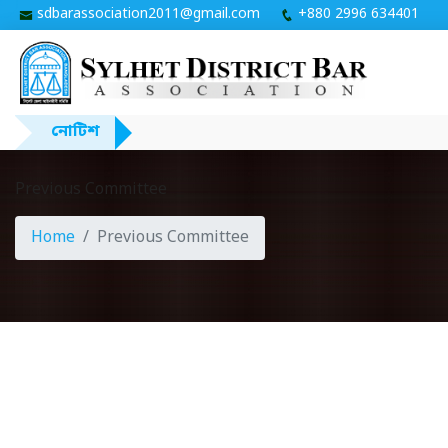
sdbarassociation2011@gmail.com
+880 2996 634401
নোটিশ
Previous Committee
Home
Previous Committee