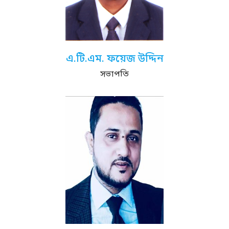
এ.টি.এম. ফয়েজ উদ্দিন
সভাপতি