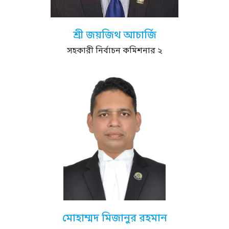
শ্রী জয়জিথ আচার্জি
সহকারী নির্বাচন কমিশনার ২
মোহাম্মদ মিজানুর রহমান