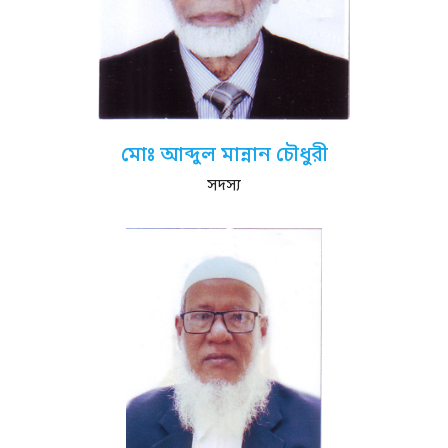
মোঃ আব্দুল মান্নান চৌধুরী
সদস্য