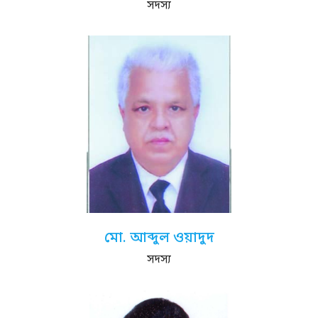
সদস্য
মো. আব্দুল ওয়াদুদ
সদস্য