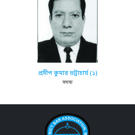
প্রদীপ কুমার ভট্রাচার্য (১)
সদস্য