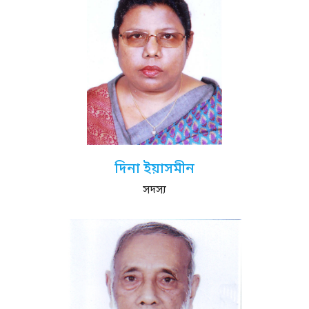
দিনা ইয়াসমীন
সদস্য