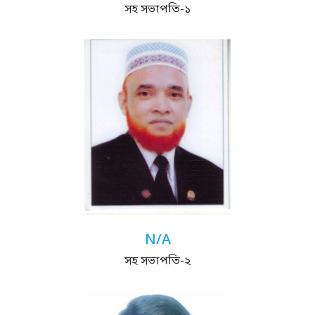
সহ সভাপতি-১
N/A
সহ সভাপতি-২