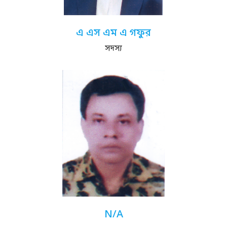
এ এস এম এ গফুর
সদস্য
N/A