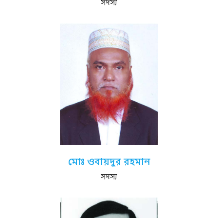
সদস্য
মোঃ ওবায়দুর রহমান
সদস্য