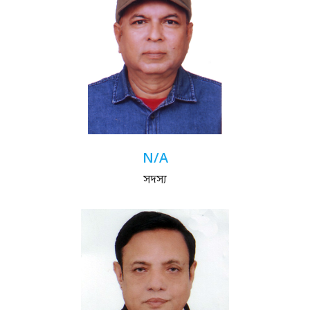
N/A
সদস্য