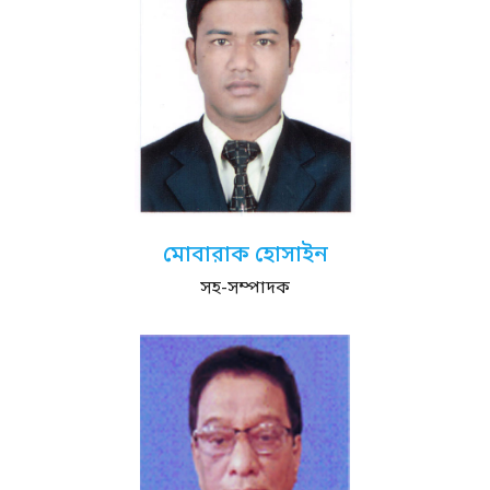
মোবারাক হোসাইন
সহ-সম্পাদক