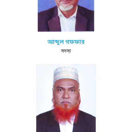
আব্দুল গফফার
সদস্য