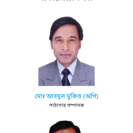
মোঃ আবদুল মুকিত (অপি)
পাঠাগার সম্পাদক