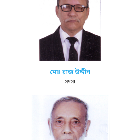
মোঃ রাজ উদ্দীন
সদস্য