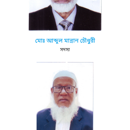
মোঃ আব্দুল মান্নান চৌধুরী
সদস্য