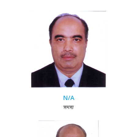
N/A
সদস্য