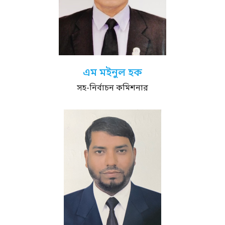
এম মইনুল হক
সহ-নির্বাচন কমিশনার