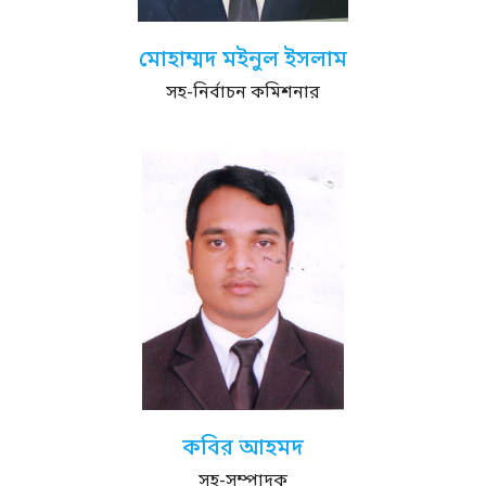
মোহাম্মদ মইনুল ইসলাম
সহ-নির্বাচন কমিশনার
কবির আহমদ
সহ-সম্পাদক