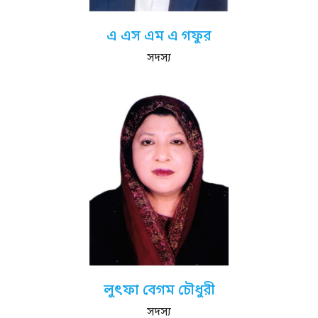
এ এস এম এ গফুর
সদস্য
লুৎফা বেগম চৌধুরী
সদস্য