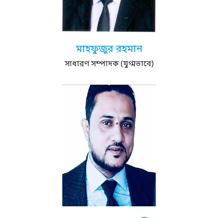
মাহফুজুর রহমান
সাধারণ সম্পাদক (যুগ্মভাবে)