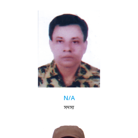
N/A
সদস্য