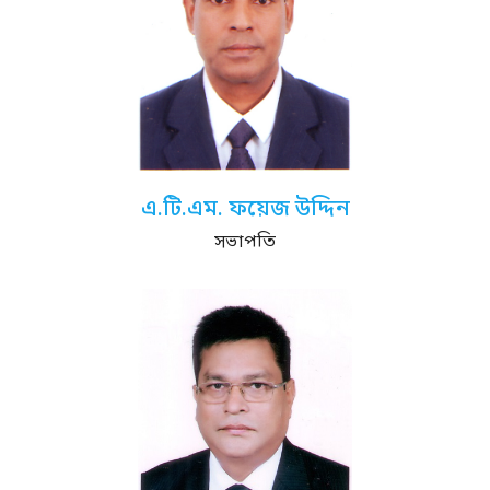
এ.টি.এম. ফয়েজ উদ্দিন
সভাপতি