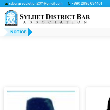
sdbarassociation2011@gmail.com
+880 2996 634401
NOTICE